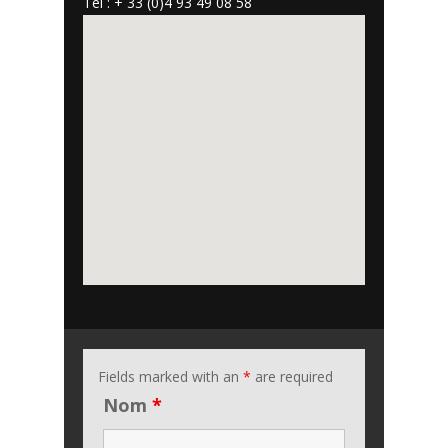
Tel : + 33 (0)4 93 49 08 58
Fields marked with an
*
are required
Nom
*